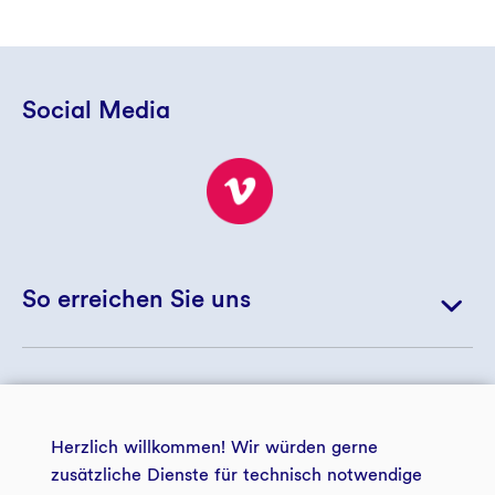
Social Media
So erreichen Sie uns
+ 49 234 5797 5172
© 2026 GLS Treuhand e.V.
+ 49 234 5797 5188
Herzlich willkommen! Wir würden gerne
landwirtschaft@gls-treuhand.de
zusätzliche Dienste für technisch notwendige