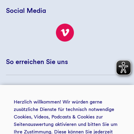
Social Media
So erreichen Sie uns
+ 49 234 5797 5172
© 2026 GLS Treuhand e.V.
+ 49 234 5797 5188
Herzlich willkommen! Wir würden gerne
landwirtschaft@gls-treuhand.de
zusätzliche Dienste für technisch notwendige
Cookies, Videos, Podcasts & Cookies zur
Zur Kontaktseite
Seitenauswertung aktivieren und bitten Sie um
zentrale Datenschutzerklärung
Impressum
der GLS Treuhand e.V.
Ihre Zustimmung. Diese können Sie jederzeit