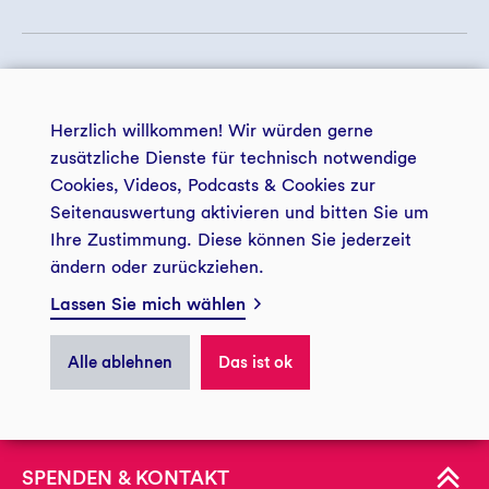
+ 49 234 5797 5172
© 2026 GLS Treuhand e.V.
+ 49 234 5797 5188
Herzlich willkommen! Wir würden gerne
landwirtschaft@gls-treuhand.de
zusätzliche Dienste für technisch notwendige
Cookies, Videos, Podcasts & Cookies zur
Zur Kontaktseite
Seitenauswertung aktivieren und bitten Sie um
zentrale Datenschutzerklärung
Impressum
der GLS Treuhand e.V.
Ihre Zustimmung. Diese können Sie jederzeit
ändern oder zurückziehen.
Zukunftsstiftung Landwirtschaft
Barrierefreiheit
Presse GLS Treuhand
GLS Treuhand e.V.
Lassen Sie mich wählen
Privatsphäre
Postfach: 44774 Bochum
------------------------------
Alle ablehnen
Das ist ok
Besucheranschrift: Christstraße 9
ÜBER UNS
44789 Bochum
Spendenkonto
KONTAKT