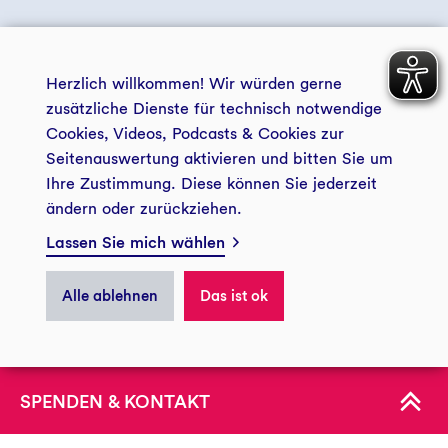
+ 49 234 5797 5172
© 2026 GLS Treuhand e.V.
+ 49 234 5797 5188
Herzlich willkommen! Wir würden gerne
landwirtschaft@gls-treuhand.de
zusätzliche Dienste für technisch notwendige
Cookies, Videos, Podcasts & Cookies zur
Zur Kontaktseite
Seitenauswertung aktivieren und bitten Sie um
zentrale Datenschutzerklärung
Impressum
der GLS Treuhand e.V.
Ihre Zustimmung. Diese können Sie jederzeit
ändern oder zurückziehen.
Zukunftsstiftung Landwirtschaft
Barrierefreiheit
Presse GLS Treuhand
GLS Treuhand e.V.
Lassen Sie mich wählen
Privatsphäre
Postfach: 44774 Bochum
------------------------------
Alle ablehnen
Das ist ok
Besucheranschrift: Christstraße 9
ÜBER UNS
44789 Bochum
Spendenkonto
KONTAKT
IBAN:
DE34 4306 0967 0030 0054 10
BIC:
GENODEM1GLS