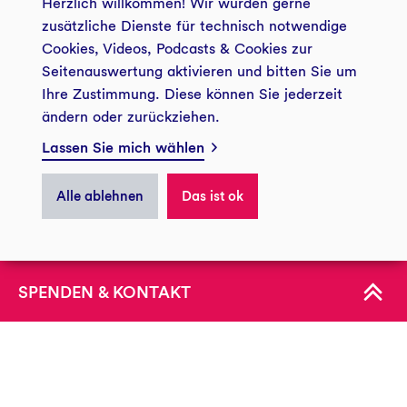
Herzlich willkommen! Wir würden gerne
landwirtschaft@gls-treuhand.de
zusätzliche Dienste für technisch notwendige
Cookies, Videos, Podcasts & Cookies zur
Zur Kontaktseite
Seitenauswertung aktivieren und bitten Sie um
zentrale Datenschutzerklärung
Impressum
der GLS Treuhand e.V.
Ihre Zustimmung. Diese können Sie jederzeit
ändern oder zurückziehen.
Zukunftsstiftung Landwirtschaft
Barrierefreiheit
Presse GLS Treuhand
GLS Treuhand e.V.
Lassen Sie mich wählen
Privatsphäre
Postfach: 44774 Bochum
------------------------------
Alle ablehnen
Das ist ok
Besucheranschrift: Christstraße 9
ÜBER UNS
44789 Bochum
Spendenkonto
KONTAKT
IBAN:
DE34 4306 0967 0030 0054 10
BIC:
GENODEM1GLS
(Spenden an die Zukunftsstiftung Landwirtschaft sind
steuerlich absetzbar)