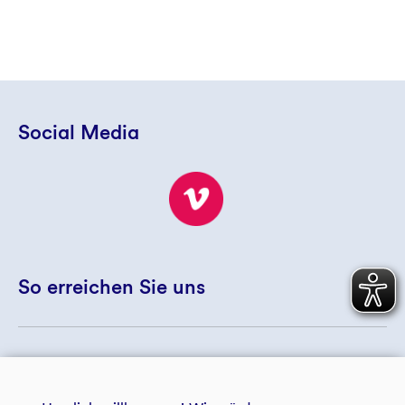
Social Media
So erreichen Sie uns
+ 49 234 5797 5172
© 2026 GLS Treuhand e.V.
+ 49 234 5797 5188