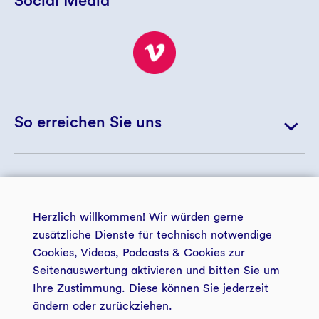
So erreichen Sie uns
+ 49 234 5797 5172
© 2026 GLS Treuhand e.V.
+ 49 234 5797 5188
Herzlich willkommen! Wir würden gerne
landwirtschaft@gls-treuhand.de
zusätzliche Dienste für technisch notwendige
Cookies, Videos, Podcasts & Cookies zur
Zur Kontaktseite
Seitenauswertung aktivieren und bitten Sie um
zentrale Datenschutzerklärung
Impressum
der GLS Treuhand e.V.
Ihre Zustimmung. Diese können Sie jederzeit
ändern oder zurückziehen.
Zukunftsstiftung Landwirtschaft
Barrierefreiheit
Presse GLS Treuhand