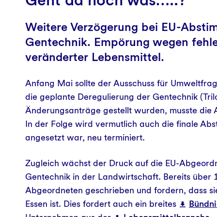
Videos
Weitere Verzögerung bei EU-Absti
Farbe der Forschung 2024
Gentechnik. Empörung wegen fehl
veränderter Lebensmittel.
Grundlagen/Argumente
Anfang Mai sollte der Ausschuss für Umweltfrag
die geplante Deregulierung der Gentechnik (Tri
Änderungsanträge gestellt wurden, musste die
In der Folge wird vermutlich auch die finale Ab
angesetzt war, neu terminiert.
Zugleich wächst der Druck auf die EU-Abgeordn
Gentechnik in der Landwirtschaft. Bereits über
Abgeordneten geschrieben und fordern, dass sie
Essen ist. Dies fordert auch ein breites
Bündni