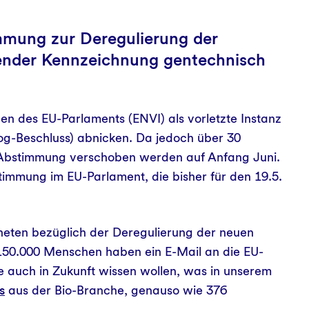
Fördermittelvergabe
mmung zur Deregulierung der
Unterstützer
ender Kennzeichnung gentechnisch
Infobrief Saatgutfonds
Saatgutsparen
en des EU-Parlaments (ENVI) als vorletzte Instanz
Saatgut-Tagung Dokumentationen
log-Beschluss) abnicken. Da jedoch über 30
 Abstimmung verschoben werden auf Anfang Juni.
stimmung im EU-Parlament, die bisher für den 19.5.
eten bezüglich der Deregulierung der neuen
 150.000 Menschen haben ein E-Mail an die EU-
 auch in Zukunft wissen wollen, was in unserem
s
aus der Bio-Branche, genauso wie 376