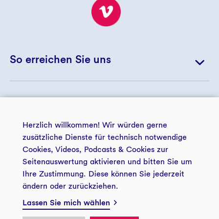
So erreichen Sie uns
+ 49 234 5797 5172
© 2026 GLS Treuhand e.V.
+ 49 234 5797 5188
Herzlich willkommen! Wir würden gerne
landwirtschaft@gls-treuhand.de
zusätzliche Dienste für technisch notwendige
Cookies, Videos, Podcasts & Cookies zur
Zur Kontaktseite
Seitenauswertung aktivieren und bitten Sie um
zentrale Datenschutzerklärung
Impressum
der GLS Treuhand e.V.
Ihre Zustimmung. Diese können Sie jederzeit
ändern oder zurückziehen.
Zukunftsstiftung Landwirtschaft
Barrierefreiheit
Presse GLS Treuhand
GLS Treuhand e.V.
Lassen Sie mich wählen
Privatsphäre
Postfach: 44774 Bochum