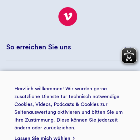
So erreichen Sie uns
+ 49 234 5797 5172
© 2026 GLS Treuhand e.V.
+ 49 234 5797 5188
Herzlich willkommen! Wir würden gerne
landwirtschaft@gls-treuhand.de
zusätzliche Dienste für technisch notwendige
Cookies, Videos, Podcasts & Cookies zur
Zur Kontaktseite
Seitenauswertung aktivieren und bitten Sie um
zentrale Datenschutzerklärung
Impressum
der GLS Treuhand e.V.
Ihre Zustimmung. Diese können Sie jederzeit
ändern oder zurückziehen.
Zukunftsstiftung Landwirtschaft
Barrierefreiheit
Presse GLS Treuhand
GLS Treuhand e.V.
Lassen Sie mich wählen