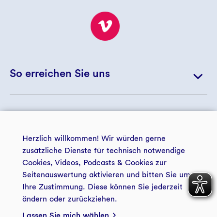
So erreichen Sie uns
+ 49 234 5797 5172
© 2026 GLS Treuhand e.V.
+ 49 234 5797 5188
Herzlich willkommen! Wir würden gerne
landwirtschaft@gls-treuhand.de
zusätzliche Dienste für technisch notwendige
Cookies, Videos, Podcasts & Cookies zur
Zur Kontaktseite
Seitenauswertung aktivieren und bitten Sie um
zentrale Datenschutzerklärung
Impressum
der GLS Treuhand e.V.
Ihre Zustimmung. Diese können Sie jederzeit
ändern oder zurückziehen.
Zukunftsstiftung Landwirtschaft
Barrierefreiheit
Presse GLS Treuhand
GLS Treuhand e.V.
Lassen Sie mich wählen